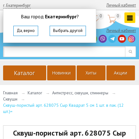
Личный кабинет
г. Екатеринбург
Ваш город
Екатеринбург
?
0
0


8
(800)
350 64 57
Да, верно
Выбрать другой
Личный кабинет
г. Екатеринбург
Ваш город
Екатеринбург
?
Да, верно
Выбрать другой
Каталог
Новинки
Хиты
Акции
Главная
→
Каталог
→
Антистресс, сквуши, спиннеры
→
Сквуши
→
Сквуш-пористый арт. 628075 Сыр Квадрат 5 см 1 шт. в пак. (12
шт.)=
Сквуш-пористый арт. 628075 Сыр