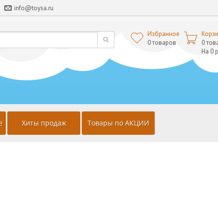
info@toysa.ru
Избранное
Корз


0
товаров
0 тов
На 0 
е
Хиты продаж
Товары по АКЦИИ