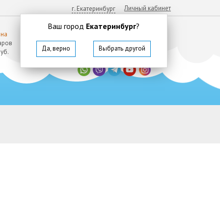
Личный кабинет
г. Екатеринбург
Ваш город
Екатеринбург
?
ина
8
(800)
350 64 57
аров
Да, верно
Выбрать другой
Звонок бесплатный
руб.