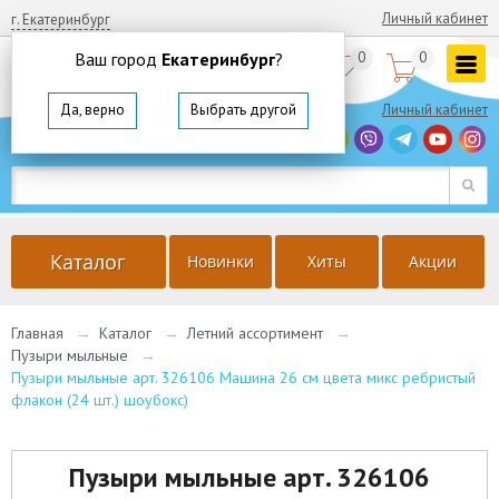
Личный кабинет
г. Екатеринбург
Ваш город
Екатеринбург
?
0
0


8
(800)
350 64 57
Да, верно
Выбрать другой
Личный кабинет
г. Екатеринбург
Ваш город
Екатеринбург
?
Да, верно
Выбрать другой
Каталог
Новинки
Хиты
Акции
Главная
→
Каталог
→
Летний ассортимент
→
Пузыри мыльные
→
Пузыри мыльные арт. 326106 Машина 26 см цвета микс ребристый
флакон (24 шт.) шоубокс)
Пузыри мыльные арт. 326106