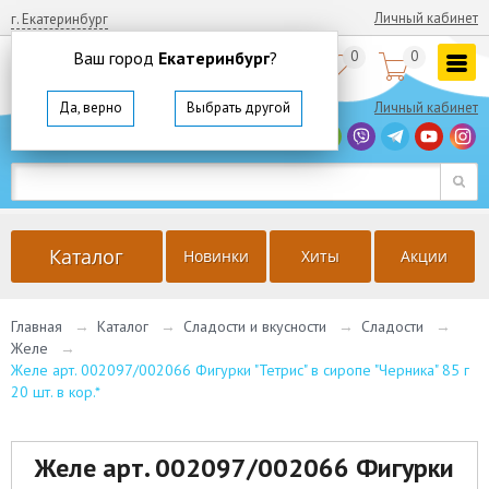
Личный кабинет
г. Екатеринбург
Ваш город
Екатеринбург
?
0
0


8
(800)
350 64 57
Да, верно
Выбрать другой
Личный кабинет
г. Екатеринбург
Ваш город
Екатеринбург
?
Да, верно
Выбрать другой
Каталог
Новинки
Хиты
Акции
Главная
→
Каталог
→
Сладости и вкусности
→
Сладости
→
Желе
→
Желе арт. 002097/002066 Фигурки "Тетрис" в сиропе "Черника" 85 г
20 шт. в кор.*
Желе арт. 002097/002066 Фигурки