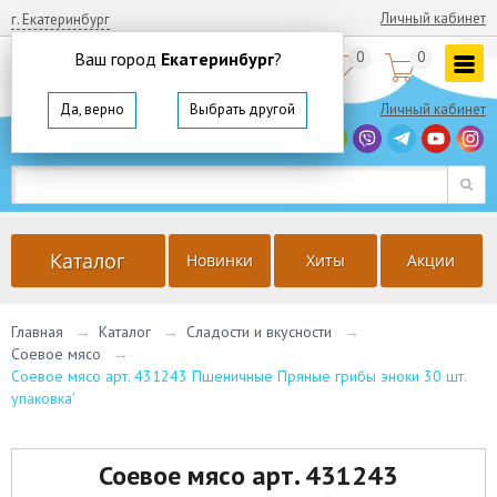
Личный кабинет
г. Екатеринбург
Ваш город
Екатеринбург
?
0
0


8
(800)
350 64 57
Да, верно
Выбрать другой
Личный кабинет
г. Екатеринбург
Ваш город
Екатеринбург
?
Да, верно
Выбрать другой
Каталог
Новинки
Хиты
Акции
Главная
→
Каталог
→
Сладости и вкусности
→
Соевое мясо
→
Соевое мясо арт. 431243 Пшеничные Пряные грибы эноки 30 шт.
упаковка'
Соевое мясо арт. 431243