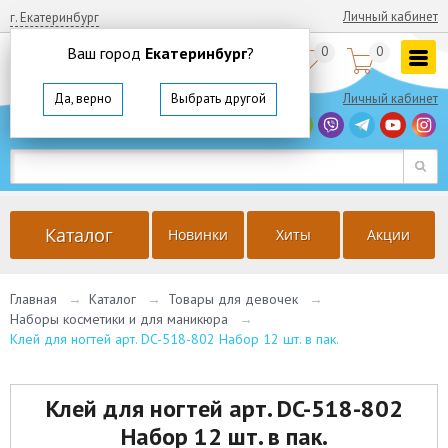
Личный кабинет
г. Екатеринбург
Ваш город
Екатеринбург
?
0
0


8
(800)
350 64 57
Да, верно
Выбрать другой
Личный кабинет
г. Екатеринбург
Ваш город
Екатеринбург
?
Да, верно
Выбрать другой
Каталог
Новинки
Хиты
Акции
Главная
→
Каталог
→
Товары для девочек
→
Наборы косметики и для маникюра
→
Клей для ногтей арт. DC-518-802 Набор 12 шт. в пак.
Клей для ногтей арт. DC-518-802
Набор 12 шт. в пак.