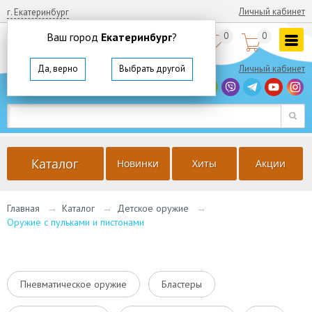
Личный кабинет
г. Екатеринбург
Ваш город
Екатеринбург
?
0
0


8
(800)
350 64 57
Да, верно
Выбрать другой
Личный кабинет
г. Екатеринбург
Ваш город
Екатеринбург
?
Да, верно
Выбрать другой
Каталог
Новинки
Хиты
Акции
Главная
→
Каталог
→
Детское оружие
→
Оружие с пульками и пистонами
Пневматическое оружие
Бластеры