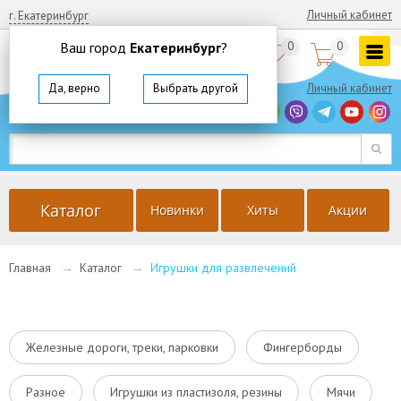
Личный кабинет
г. Екатеринбург
Ваш город
Екатеринбург
?
0
0


8
(800)
350 64 57
Да, верно
Выбрать другой
Личный кабинет
г. Екатеринбург
Ваш город
Екатеринбург
?
Да, верно
Выбрать другой
Каталог
Новинки
Хиты
Акции
Главная
→
Каталог
→
Игрушки для развлечений
Железные дороги, треки, парковки
Фингерборды
Разное
Игрушки из пластизоля, резины
Мячи