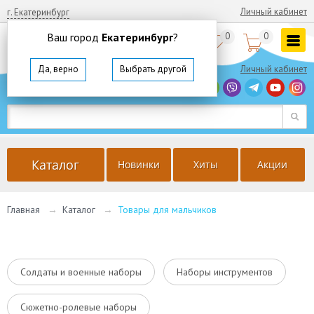
Личный кабинет
г. Екатеринбург
Ваш город
Екатеринбург
?
0
0


8
(800)
350 64 57
Да, верно
Выбрать другой
Личный кабинет
г. Екатеринбург
Ваш город
Екатеринбург
?
Да, верно
Выбрать другой
Каталог
Новинки
Хиты
Акции
Главная
→
Каталог
→
Товары для мальчиков
Солдаты и военные наборы
Наборы инструментов
Сюжетно-ролевые наборы