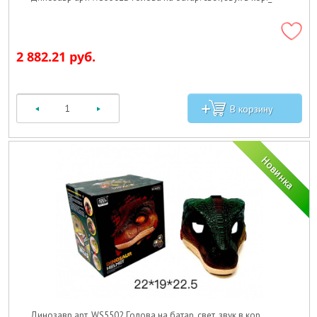
2 882.21 руб.
Динозавр арт. WS5502 Голова на батар. свет, звук в кор._