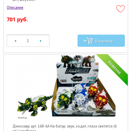
701 руб.
Динозавр арт. 168-6A На батар. звук, ходит, глаза светятся (6
шт.) шоубокс•