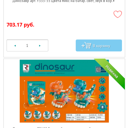
Динозавр арт. Y333-55 Цвета микс на батар. свет, звук в кор.•
703.17 руб.