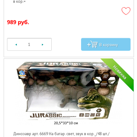
в кор.=
989 руб.
Динозавр арт. 6669 На батар. свет, звук в кор._/48 шт./