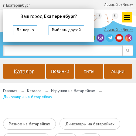
Личный кабинет
г. Екатеринбург
Ваш город
Екатеринбург
?
0
0


8
(800)
350 64 57
Да, верно
Выбрать другой
Личный кабинет
г. Екатеринбург
Ваш город
Екатеринбург
?
Да, верно
Выбрать другой
Каталог
Новинки
Хиты
Акции
Главная
→
Каталог
→
Игрушки на батарейках
→
Динозавры на батарейках
Разное на батарейках
Динозавры на батарейках