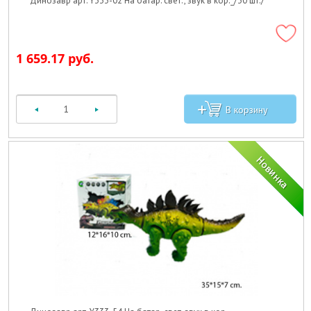
Динозавр арт. Y333-02 На батар. свет., звук в кор._/30 шт./
1 659.17 руб.