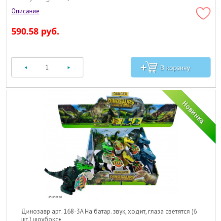
590.58 руб.
Динозавр арт. 168-3A На батар. звук, ходит, глаза светятся (6
шт.) шоубокс•