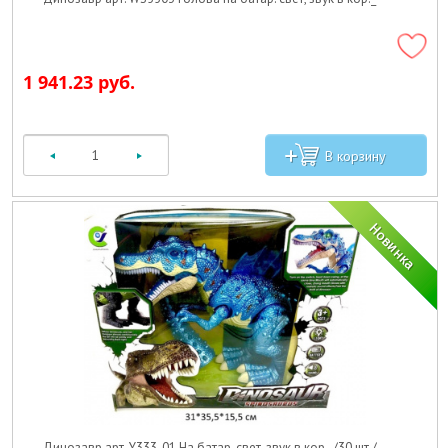
1 941.23 руб.
Динозавр арт. Y333-01 На батар. свет, звук в кор._/30 шт./