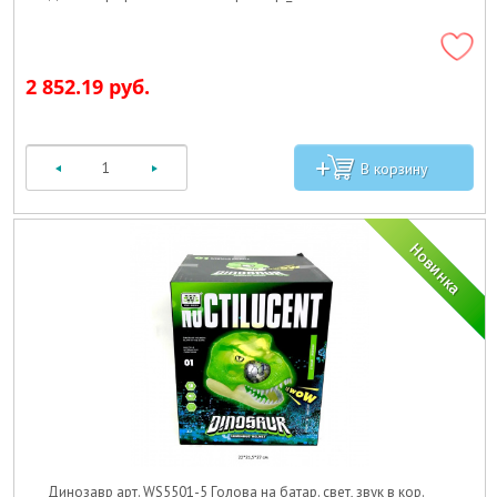
2 852.19 руб.
Динозавр арт. WS5501-5 Голова на батар. свет, звук в кор._