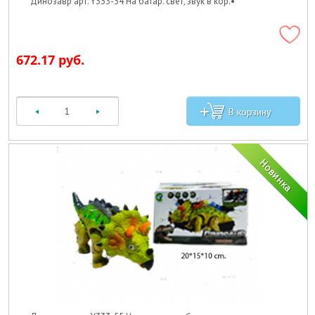
Динозавр арт. Y333-54 На батар. свет, звук в кор.•
672.17 руб.