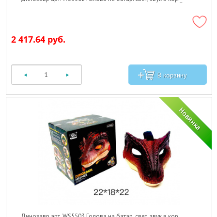
2 417.64 руб.
Динозавр арт. WS5503 Голова на батар. свет, звук в кор._