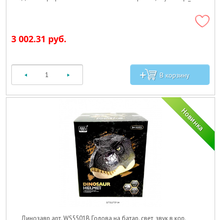
3 002.31 руб.
Динозавр арт. WS5501B Голова на батар. свет, звук в кор._