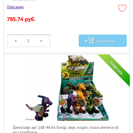
785.74 руб.
Динозавр арт. 168-4A На батар. звук, ходит, глаза светятся (6
шт.) шоубокс•