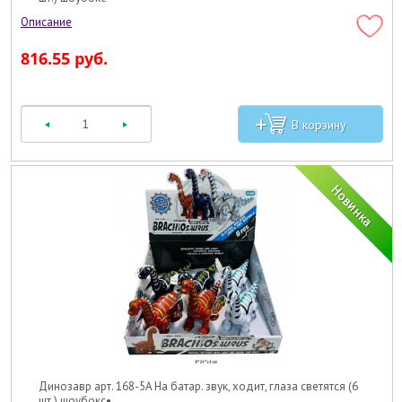
816.55 руб.
Динозавр арт. 168-5A На батар. звук, ходит, глаза светятся (6
шт.) шоубокс•