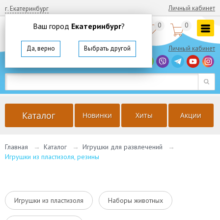
Личный кабинет
г. Екатеринбург
Ваш город
Екатеринбург
?
0
0


8
(800)
350 64 57
Да, верно
Выбрать другой
Личный кабинет
г. Екатеринбург
Ваш город
Екатеринбург
?
Да, верно
Выбрать другой
Каталог
Новинки
Хиты
Акции
Главная
→
Каталог
→
Игрушки для развлечений
→
Игрушки из пластизоля, резины
Игрушки из пластизоля
Наборы животных