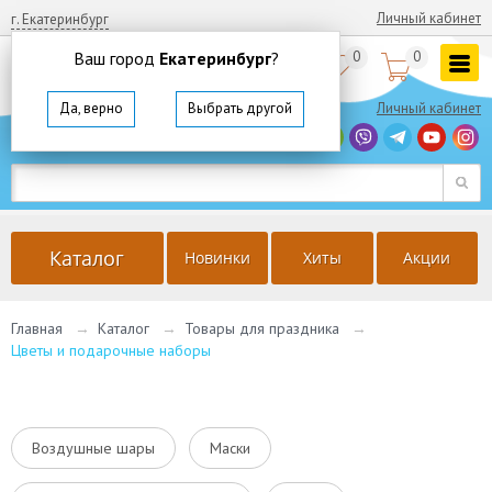
Личный кабинет
г. Екатеринбург
Ваш город
Екатеринбург
?
0
0


8
(800)
350 64 57
Да, верно
Выбрать другой
Личный кабинет
г. Екатеринбург
Ваш город
Екатеринбург
?
Да, верно
Выбрать другой
Каталог
Новинки
Хиты
Акции
Главная
→
Каталог
→
Товары для праздника
→
Цветы и подарочные наборы
Воздушные шары
Маски