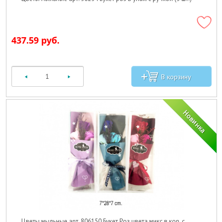
437.59 руб.
Цветы мыльные арт. 806150 Букет Роз цвета микс в кор. с