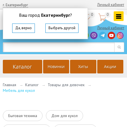
Личный кабинет
г. Екатеринбург
Ваш город
Екатеринбург
?
0
0


8
(800)
350 64 57
Да, верно
Выбрать другой
Личный кабинет
г. Екатеринбург
Ваш город
Екатеринбург
?
Да, верно
Выбрать другой
Каталог
Новинки
Хиты
Акции
Главная
→
Каталог
→
Товары для девочек
→
Мебель для кукол
Бытовая техника
Дом для кукол