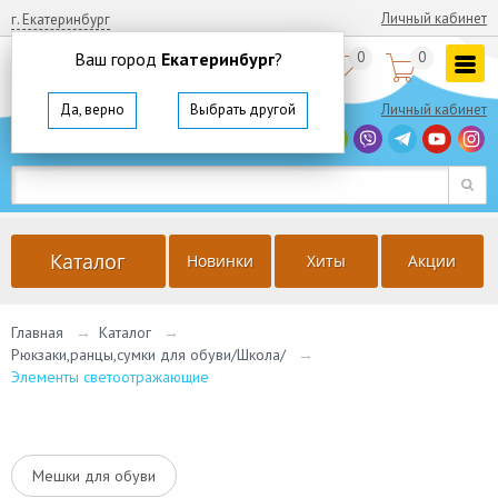
Личный кабинет
г. Екатеринбург
Ваш город
Екатеринбург
?
0
0


8
(800)
350 64 57
Да, верно
Выбрать другой
Личный кабинет
г. Екатеринбург
Ваш город
Екатеринбург
?
Да, верно
Выбрать другой
Каталог
Новинки
Хиты
Акции
Главная
→
Каталог
→
Рюкзаки,ранцы,сумки для обуви/Школа/
→
Элементы светоотражающие
Мешки для обуви